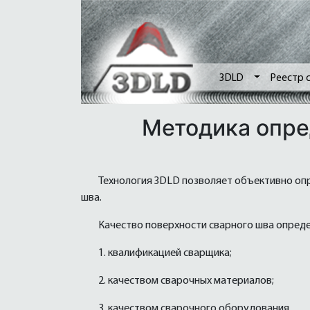
3DLD
Реестр 
Методика опре
Технология ЗDLD позволяет объективно опр
шва.
Качество поверхности сварного шва опред
1. квалификацией сварщика;
2. качеством сварочных материалов;
3. качеством сварочного оборудования.