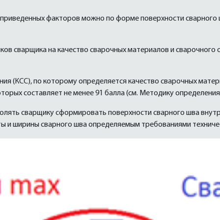
приведенных факторов можно по форме поверхности сварного 
ыков сварщика на качество сварочных материалов и сварочного
ния (КСС), по которому определяется качество сварочных мате
торых составляет не менее 91 балла (см. Методику определения
олять сварщику сформировать поверхности сварного шва внутр
 и ширины сварного шва определяемым требованиями техническо