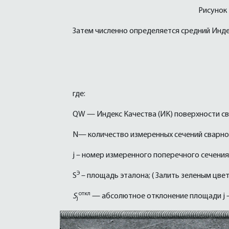
Рисунок
Затем численно определяется средний Инде
где:
QW — Индекс Качества (ИК) поверхности св
N— количество измеренных сечений сварно
j – номер измеренного поперечного сечения
Э
S
– площадь эталона; ( Залить зеленым цве
откл
S
— абсолютное отклонение площади j —
j